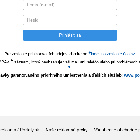
Pre zaslanie prihlasovacích údajov kliknite na
Žiadosť o zaslanie údajov.
VIŤ záznam, ktorý neobsahuje váš mail ani telefón alebo pri problémoch s 
tu
.
ávky garantovaného prioritného umiestnenia a ďalších služieb:
www.por
 reklama / Portaly.sk
Naše reklamné prvky
Všeobecné obchodné 