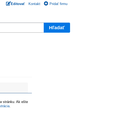
Editovať
Kontakt
Pridať firmu
Hľadať
ww stránku. Ak ešte
strácia
.