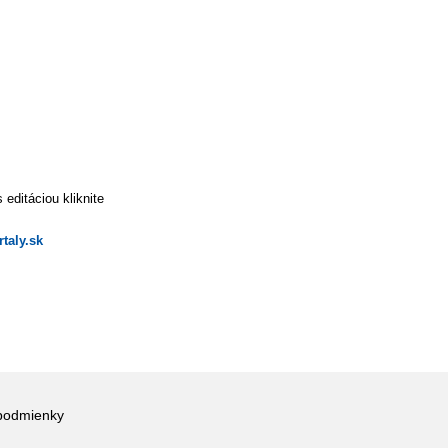
editáciou kliknite
taly.sk
podmienky