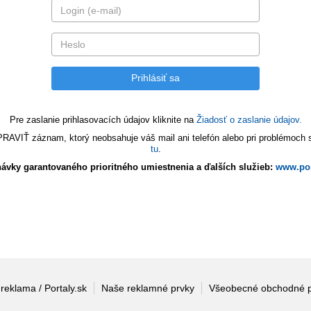
Pre zaslanie prihlasovacích údajov kliknite na
Žiadosť o zaslanie údajov.
VIŤ záznam, ktorý neobsahuje váš mail ani telefón alebo pri problémoch s 
tu
.
ávky garantovaného prioritného umiestnenia a ďalších služieb:
www.por
 reklama / Portaly.sk
Naše reklamné prvky
Všeobecné obchodné 