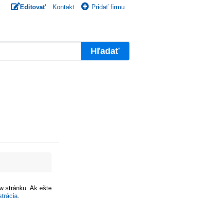
Editovať
Kontakt
Pridať firmu
Hľadať
ww stránku. Ak ešte
strácia
.