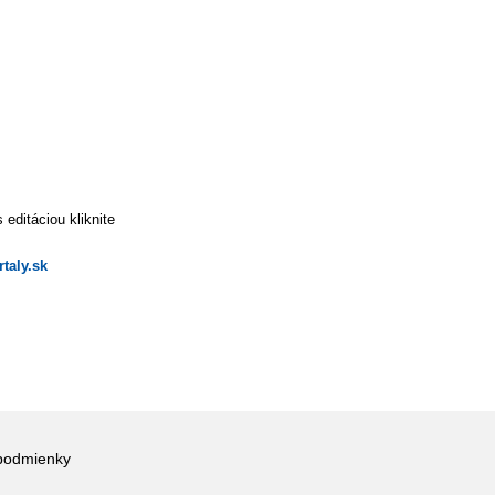
editáciou kliknite
taly.sk
podmienky