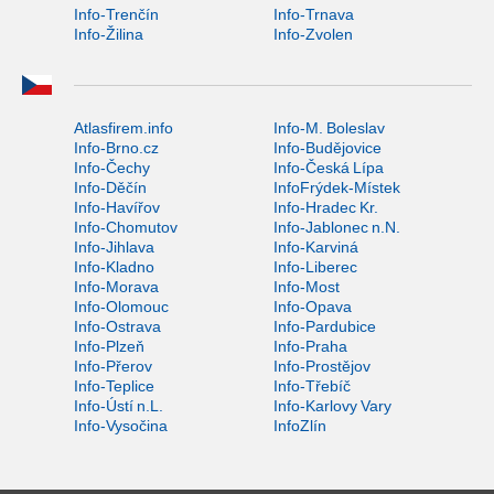
Info-Trenčín
Info-Trnava
Info-Žilina
Info-Zvolen
Atlasfirem.info
Info-M. Boleslav
Info-Brno.cz
Info-Budějovice
Info-Čechy
Info-Česká Lípa
Info-Děčín
InfoFrýdek-Místek
Info-Havířov
Info-Hradec Kr.
Info-Chomutov
Info-Jablonec n.N.
Info-Jihlava
Info-Karviná
Info-Kladno
Info-Liberec
Info-Morava
Info-Most
Info-Olomouc
Info-Opava
Info-Ostrava
Info-Pardubice
Info-Plzeň
Info-Praha
Info-Přerov
Info-Prostějov
Info-Teplice
Info-Třebíč
Info-Ústí n.L.
Info-Karlovy Vary
Info-Vysočina
InfoZlín