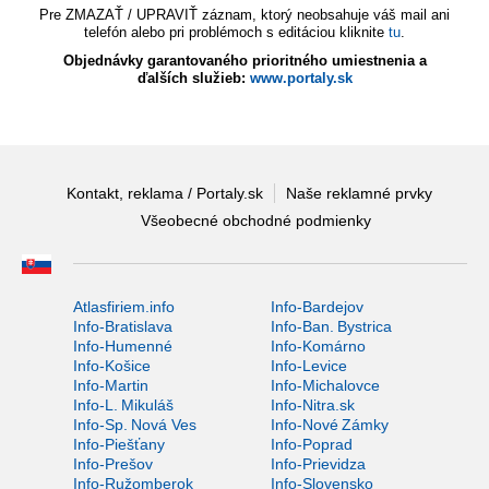
Pre ZMAZAŤ / UPRAVIŤ záznam, ktorý neobsahuje váš mail ani
telefón alebo pri problémoch s editáciou kliknite
tu
.
Objednávky garantovaného prioritného umiestnenia a
ďalších služieb:
www.portaly.sk
Kontakt, reklama / Portaly.sk
Naše reklamné prvky
Všeobecné obchodné podmienky
Atlasfiriem.info
Info-Bardejov
Info-Bratislava
Info-Ban. Bystrica
Info-Humenné
Info-Komárno
Info-Košice
Info-Levice
Info-Martin
Info-Michalovce
Info-L. Mikuláš
Info-Nitra.sk
Info-Sp. Nová Ves
Info-Nové Zámky
Info-Piešťany
Info-Poprad
Info-Prešov
Info-Prievidza
Info-Ružomberok
Info-Slovensko