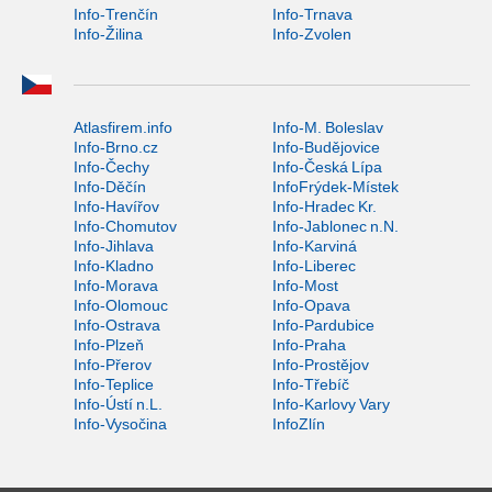
Info-Trenčín
Info-Trnava
Info-Žilina
Info-Zvolen
Atlasfirem.info
Info-M. Boleslav
Info-Brno.cz
Info-Budějovice
Info-Čechy
Info-Česká Lípa
Info-Děčín
InfoFrýdek-Místek
Info-Havířov
Info-Hradec Kr.
Info-Chomutov
Info-Jablonec n.N.
Info-Jihlava
Info-Karviná
Info-Kladno
Info-Liberec
Info-Morava
Info-Most
Info-Olomouc
Info-Opava
Info-Ostrava
Info-Pardubice
Info-Plzeň
Info-Praha
Info-Přerov
Info-Prostějov
Info-Teplice
Info-Třebíč
Info-Ústí n.L.
Info-Karlovy Vary
Info-Vysočina
InfoZlín