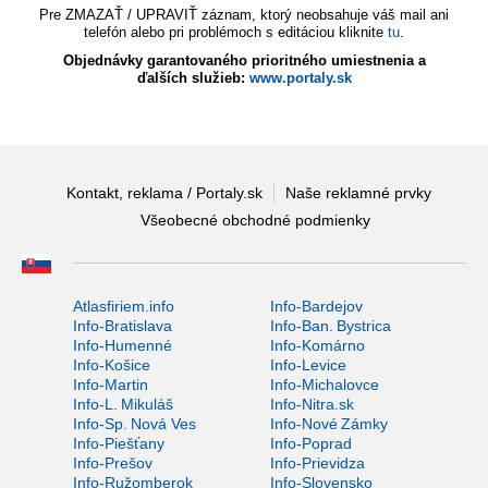
Pre ZMAZAŤ / UPRAVIŤ záznam, ktorý neobsahuje váš mail ani
telefón alebo pri problémoch s editáciou kliknite
tu
.
Objednávky garantovaného prioritného umiestnenia a
ďalších služieb:
www.portaly.sk
Kontakt, reklama / Portaly.sk
Naše reklamné prvky
Všeobecné obchodné podmienky
Atlasfiriem.info
Info-Bardejov
Info-Bratislava
Info-Ban. Bystrica
Info-Humenné
Info-Komárno
Info-Košice
Info-Levice
Info-Martin
Info-Michalovce
Info-L. Mikuláš
Info-Nitra.sk
Info-Sp. Nová Ves
Info-Nové Zámky
Info-Piešťany
Info-Poprad
Info-Prešov
Info-Prievidza
Info-Ružomberok
Info-Slovensko