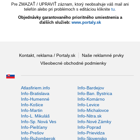
Pre ZMAZAŤ / UPRAVIŤ záznam, ktorý neobsahuje váš mail ani
telefón alebo pri problémoch s editáciou kliknite
tu
.
Objednávky garantovaného prioritného umiestnenia a
ďalších služieb:
www.portaly.sk
Kontakt, reklama / Portaly.sk
Naše reklamné prvky
Všeobecné obchodné podmienky
Atlasfiriem.info
Info-Bardejov
Info-Bratislava
Info-Ban. Bystrica
Info-Humenné
Info-Komárno
Info-Košice
Info-Levice
Info-Martin
Info-Michalovce
Info-L. Mikuláš
Info-Nitra.sk
Info-Sp. Nová Ves
Info-Nové Zámky
Info-Piešťany
Info-Poprad
Info-Prešov
Info-Prievidza
Info-Ružomberok
Info-Slovensko