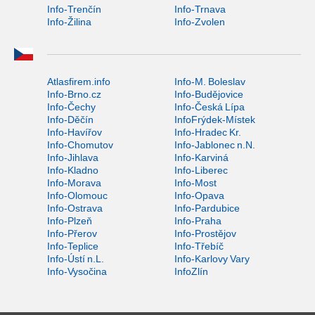
Info-Trenčín
Info-Trnava
Info-Žilina
Info-Zvolen
Atlasfirem.info
Info-M. Boleslav
Info-Brno.cz
Info-Budějovice
Info-Čechy
Info-Česká Lípa
Info-Děčín
InfoFrýdek-Místek
Info-Havířov
Info-Hradec Kr.
Info-Chomutov
Info-Jablonec n.N.
Info-Jihlava
Info-Karviná
Info-Kladno
Info-Liberec
Info-Morava
Info-Most
Info-Olomouc
Info-Opava
Info-Ostrava
Info-Pardubice
Info-Plzeň
Info-Praha
Info-Přerov
Info-Prostějov
Info-Teplice
Info-Třebíč
Info-Ústí n.L.
Info-Karlovy Vary
Info-Vysočina
InfoZlín