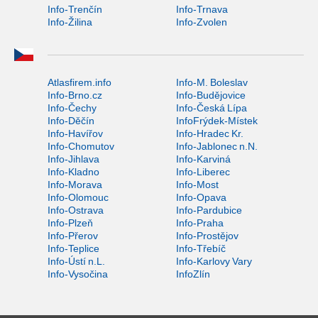
Info-Trenčín
Info-Trnava
Info-Žilina
Info-Zvolen
Atlasfirem.info
Info-M. Boleslav
Info-Brno.cz
Info-Budějovice
Info-Čechy
Info-Česká Lípa
Info-Děčín
InfoFrýdek-Místek
Info-Havířov
Info-Hradec Kr.
Info-Chomutov
Info-Jablonec n.N.
Info-Jihlava
Info-Karviná
Info-Kladno
Info-Liberec
Info-Morava
Info-Most
Info-Olomouc
Info-Opava
Info-Ostrava
Info-Pardubice
Info-Plzeň
Info-Praha
Info-Přerov
Info-Prostějov
Info-Teplice
Info-Třebíč
Info-Ústí n.L.
Info-Karlovy Vary
Info-Vysočina
InfoZlín