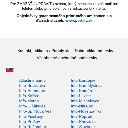
Pre ZMAZAŤ / UPRAVIŤ záznam, ktorý neobsahuje váš mail ani
telefón alebo pri problémoch s editáciou kliknite
tu
.
Objednávky garantovaného prioritného umiestnenia a
ďalších služieb:
www.portaly.sk
Kontakt, reklama / Portaly.sk
Naše reklamné prvky
Všeobecné obchodné podmienky
Atlasfiriem.info
Info-Bardejov
Info-Bratislava
Info-Ban. Bystrica
Info-Humenné
Info-Komárno
Info-Košice
Info-Levice
Info-Martin
Info-Michalovce
Info-L. Mikuláš
Info-Nitra.sk
Info-Sp. Nová Ves
Info-Nové Zámky
Info-Piešťany
Info-Poprad
Info-Prešov
Info-Prievidza
Info-Ružomberok
Info-Slovensko