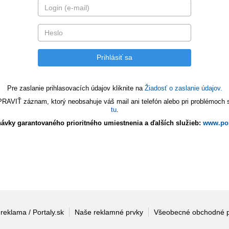
Pre zaslanie prihlasovacích údajov kliknite na
Žiadosť o zaslanie údajov.
VIŤ záznam, ktorý neobsahuje váš mail ani telefón alebo pri problémoch s 
tu
.
ávky garantovaného prioritného umiestnenia a ďalších služieb:
www.por
 reklama / Portaly.sk
Naše reklamné prvky
Všeobecné obchodné 