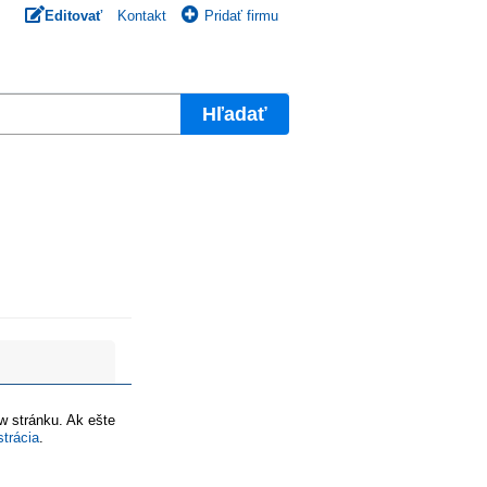
Editovať
Kontakt
Pridať firmu
Hľadať
ww stránku. Ak ešte
strácia
.