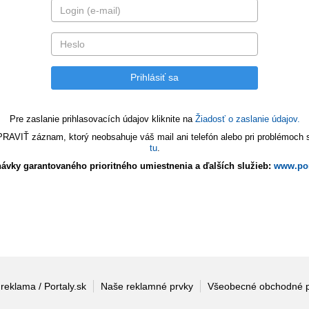
Pre zaslanie prihlasovacích údajov kliknite na
Žiadosť o zaslanie údajov.
VIŤ záznam, ktorý neobsahuje váš mail ani telefón alebo pri problémoch s 
tu
.
ávky garantovaného prioritného umiestnenia a ďalších služieb:
www.por
 reklama / Portaly.sk
Naše reklamné prvky
Všeobecné obchodné 