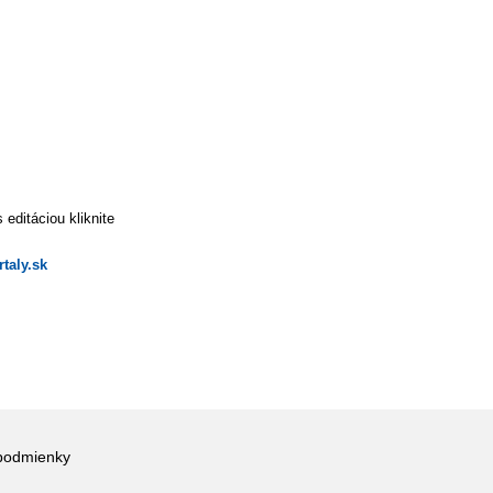
editáciou kliknite
taly.sk
podmienky