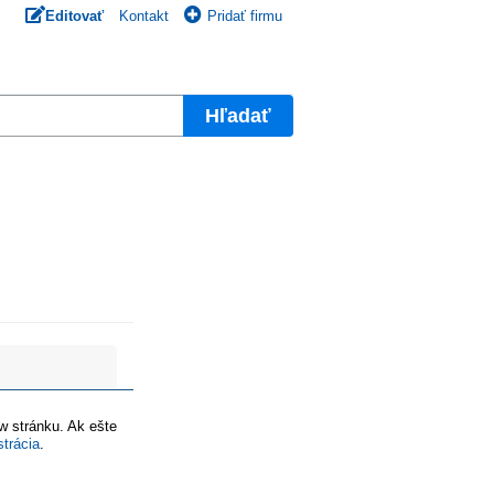
Editovať
Kontakt
Pridať firmu
Hľadať
ww stránku. Ak ešte
strácia
.