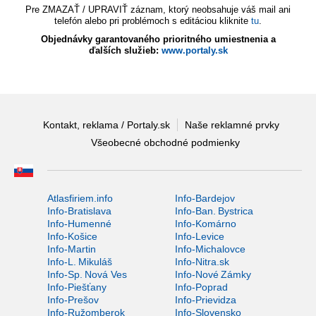
Pre ZMAZAŤ / UPRAVIŤ záznam, ktorý neobsahuje váš mail ani
telefón alebo pri problémoch s editáciou kliknite
tu
.
Objednávky garantovaného prioritného umiestnenia a
ďalších služieb:
www.portaly.sk
Kontakt, reklama / Portaly.sk
Naše reklamné prvky
Všeobecné obchodné podmienky
Atlasfiriem.info
Info-Bardejov
Info-Bratislava
Info-Ban. Bystrica
Info-Humenné
Info-Komárno
Info-Košice
Info-Levice
Info-Martin
Info-Michalovce
Info-L. Mikuláš
Info-Nitra.sk
Info-Sp. Nová Ves
Info-Nové Zámky
Info-Piešťany
Info-Poprad
Info-Prešov
Info-Prievidza
Info-Ružomberok
Info-Slovensko