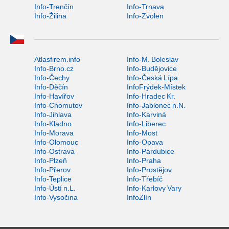
Info-Trenčín
Info-Trnava
Info-Žilina
Info-Zvolen
Atlasfirem.info
Info-M. Boleslav
Info-Brno.cz
Info-Budějovice
Info-Čechy
Info-Česká Lípa
Info-Děčín
InfoFrýdek-Místek
Info-Havířov
Info-Hradec Kr.
Info-Chomutov
Info-Jablonec n.N.
Info-Jihlava
Info-Karviná
Info-Kladno
Info-Liberec
Info-Morava
Info-Most
Info-Olomouc
Info-Opava
Info-Ostrava
Info-Pardubice
Info-Plzeň
Info-Praha
Info-Přerov
Info-Prostějov
Info-Teplice
Info-Třebíč
Info-Ústí n.L.
Info-Karlovy Vary
Info-Vysočina
InfoZlín