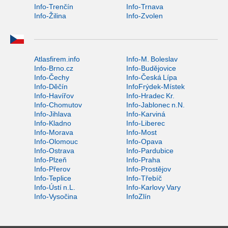
Info-Trenčín
Info-Trnava
Info-Žilina
Info-Zvolen
Atlasfirem.info
Info-M. Boleslav
Info-Brno.cz
Info-Budějovice
Info-Čechy
Info-Česká Lípa
Info-Děčín
InfoFrýdek-Místek
Info-Havířov
Info-Hradec Kr.
Info-Chomutov
Info-Jablonec n.N.
Info-Jihlava
Info-Karviná
Info-Kladno
Info-Liberec
Info-Morava
Info-Most
Info-Olomouc
Info-Opava
Info-Ostrava
Info-Pardubice
Info-Plzeň
Info-Praha
Info-Přerov
Info-Prostějov
Info-Teplice
Info-Třebíč
Info-Ústí n.L.
Info-Karlovy Vary
Info-Vysočina
InfoZlín