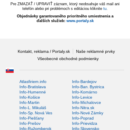
Pre ZMAZAŤ / UPRAVIŤ záznam, ktorý neobsahuje váš mail ani
telefón alebo pri problémoch s editáciou kliknite
tu
.
Objednávky garantovaného prioritného umiestnenia a
ďalších služieb:
www.portaly.sk
Kontakt, reklama / Portaly.sk
Naše reklamné prvky
Všeobecné obchodné podmienky
Atlasfiriem.info
Info-Bardejov
Info-Bratislava
Info-Ban. Bystrica
Info-Humenné
Info-Komárno
Info-Košice
Info-Levice
Info-Martin
Info-Michalovce
Info-L. Mikuláš
Info-Nitra.sk
Info-Sp. Nová Ves
Info-Nové Zámky
Info-Piešťany
Info-Poprad
Info-Prešov
Info-Prievidza
Info-Ružomberok
Info-Slovensko