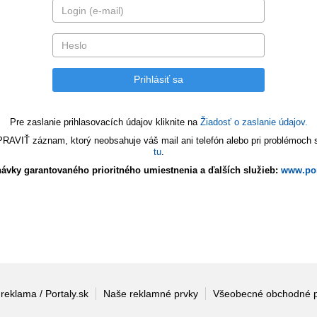
Pre zaslanie prihlasovacích údajov kliknite na
Žiadosť o zaslanie údajov.
VIŤ záznam, ktorý neobsahuje váš mail ani telefón alebo pri problémoch s 
tu
.
ávky garantovaného prioritného umiestnenia a ďalších služieb:
www.por
 reklama / Portaly.sk
Naše reklamné prvky
Všeobecné obchodné 