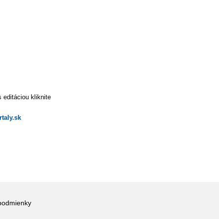
editáciou kliknite
taly.sk
podmienky