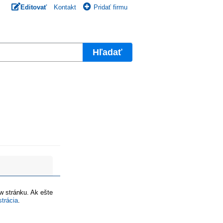
Editovať
Kontakt
Pridať firmu
Hľadať
ww stránku. Ak ešte
strácia
.