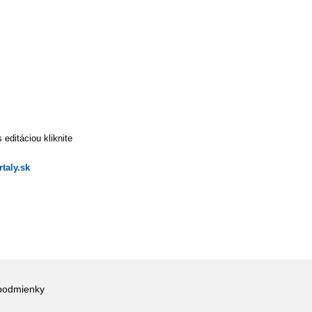
editáciou kliknite
taly.sk
podmienky