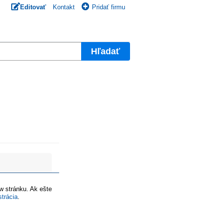
Editovať
Kontakt
Pridať firmu
Hľadať
ww stránku. Ak ešte
strácia
.