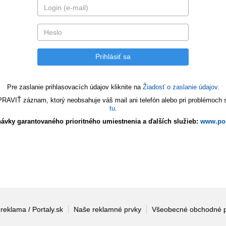
Pre zaslanie prihlasovacích údajov kliknite na
Žiadosť o zaslanie údajov.
VIŤ záznam, ktorý neobsahuje váš mail ani telefón alebo pri problémoch s 
tu
.
ávky garantovaného prioritného umiestnenia a ďalších služieb:
www.por
 reklama / Portaly.sk
Naše reklamné prvky
Všeobecné obchodné 