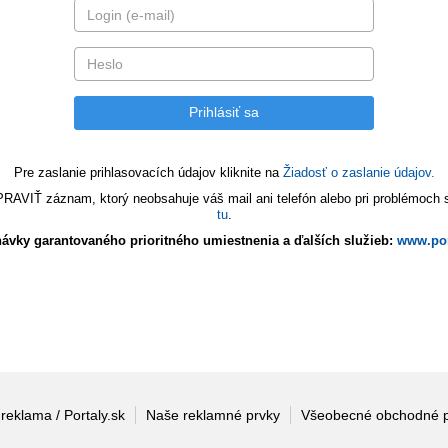
Pre zaslanie prihlasovacích údajov kliknite na
Žiadosť o zaslanie údajov.
VIŤ záznam, ktorý neobsahuje váš mail ani telefón alebo pri problémoch s 
tu
.
ávky garantovaného prioritného umiestnenia a ďalších služieb:
www.por
 reklama / Portaly.sk
Naše reklamné prvky
Všeobecné obchodné 