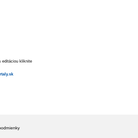
editáciou kliknite
taly.sk
podmienky