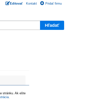
Editovať
Kontakt
Pridať firmu
Hľadať
ww stránku. Ak ešte
strácia
.