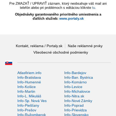
Pre ZMAZAŤ / UPRAVIŤ záznam, ktorý neobsahuje váš mail ani
telefón alebo pri problémoch s editáciou kliknite
tu
.
Objednávky garantovaného prioritného umiestnenia a
ďalších služieb:
www.portaly.sk
Kontakt, reklama / Portaly.sk
Naše reklamné prvky
Všeobecné obchodné podmienky
Atlasfiriem.info
Info-Bardejov
Info-Bratislava
Info-Ban. Bystrica
Info-Humenné
Info-Komárno
Info-Košice
Info-Levice
Info-Martin
Info-Michalovce
Info-L. Mikuláš
Info-Nitra.sk
Info-Sp. Nová Ves
Info-Nové Zámky
Info-Piešťany
Info-Poprad
Info-Prešov
Info-Prievidza
Info-Ružomberok
Info-Slovensko