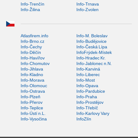
Info-Trenčín
Info-Trnava
Info-Žilina
Info-Zvolen
Atlasfirem.info
Info-M. Boleslav
Info-Brno.cz
Info-Budějovice
Info-Čechy
Info-Česká Lípa
Info-Děčín
InfoFrýdek-Místek
Info-Havířov
Info-Hradec Kr.
Info-Chomutov
Info-Jablonec n.N.
Info-Jihlava
Info-Karviná
Info-Kladno
Info-Liberec
Info-Morava
Info-Most
Info-Olomouc
Info-Opava
Info-Ostrava
Info-Pardubice
Info-Plzeň
Info-Praha
Info-Přerov
Info-Prostějov
Info-Teplice
Info-Třebíč
Info-Ústí n.L.
Info-Karlovy Vary
Info-Vysočina
InfoZlín