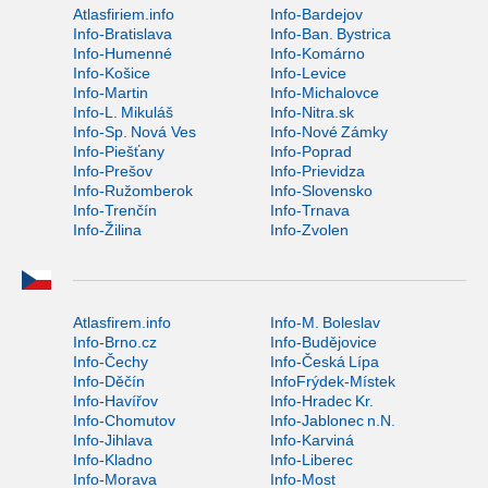
Atlasfiriem.info
Info-Bardejov
Info-Bratislava
Info-Ban. Bystrica
Info-Humenné
Info-Komárno
Info-Košice
Info-Levice
Info-Martin
Info-Michalovce
Info-L. Mikuláš
Info-Nitra.sk
Info-Sp. Nová Ves
Info-Nové Zámky
Info-Piešťany
Info-Poprad
Info-Prešov
Info-Prievidza
Info-Ružomberok
Info-Slovensko
Info-Trenčín
Info-Trnava
Info-Žilina
Info-Zvolen
Atlasfirem.info
Info-M. Boleslav
Info-Brno.cz
Info-Budějovice
Info-Čechy
Info-Česká Lípa
Info-Děčín
InfoFrýdek-Místek
Info-Havířov
Info-Hradec Kr.
Info-Chomutov
Info-Jablonec n.N.
Info-Jihlava
Info-Karviná
Info-Kladno
Info-Liberec
Info-Morava
Info-Most