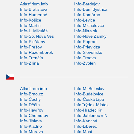
Atlasfiriem.info
Info-Bardejov
Info-Bratislava
Info-Ban. Bystrica
Info-Humenné
Info-Komárno
Info-Košice
Info-Levice
Info-Martin
Info-Michalovce
Info-L. Mikuláš
Info-Nitra.sk
Info-Sp. Nová Ves
Info-Nové Zámky
Info-Piešťany
Info-Poprad
Info-Prešov
Info-Prievidza
Info-Ružomberok
Info-Slovensko
Info-Trenčín
Info-Trnava
Info-Žilina
Info-Zvolen
Atlasfirem.info
Info-M. Boleslav
Info-Brno.cz
Info-Budějovice
Info-Čechy
Info-Česká Lípa
Info-Děčín
InfoFrýdek-Místek
Info-Havířov
Info-Hradec Kr.
Info-Chomutov
Info-Jablonec n.N.
Info-Jihlava
Info-Karviná
Info-Kladno
Info-Liberec
Info-Morava
Info-Most